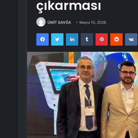
çıkarması
ÜMİT SAVĞA
Mayıs 10, 2026
Facebook
Twitter
LinkedIn
Tumblr
Pinterest
Reddit