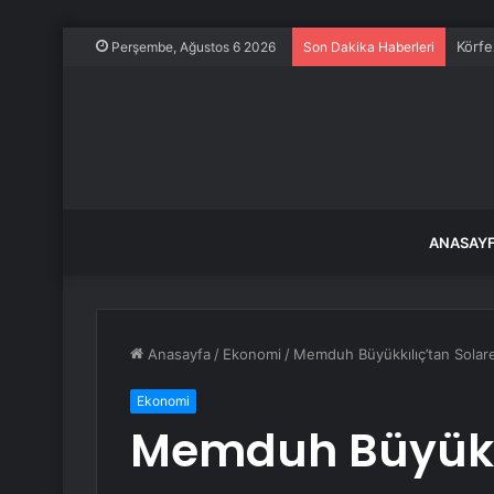
Körfe
Perşembe, Ağustos 6 2026
Son Dakika Haberleri
ANASAY
Anasayfa
/
Ekonomi
/
Memduh Büyükkılıç’tan Solare
Ekonomi
Memduh Büyükkı