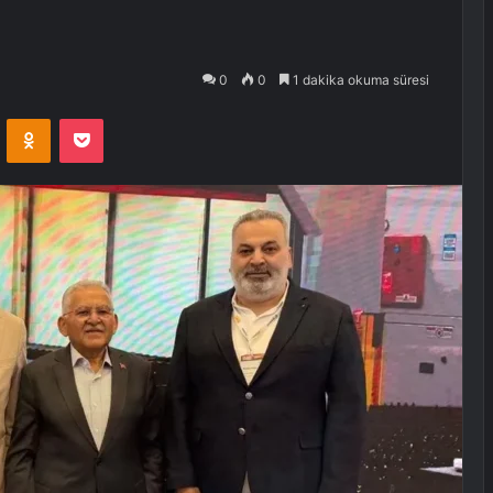
0
0
1 dakika okuma süresi
VKontakte
Odnoklassniki
Pocket