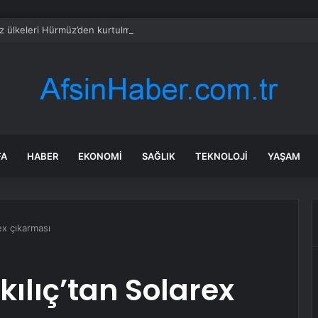
z ülkeleri Hürmüz’den kurtulmak için daha da borçlanacak
FA
HABER
EKONOMI
SAĞLIK
TEKNOLOJI
YAŞAM
x çıkarması
lıç’tan Solarex