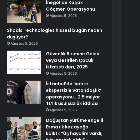
İnegöl’de Kaçak
Göçmen Operasyonu
Ağustos 5, 2026
Shoals Technologies hissesi bugün neden
düşüyor?
Ağustos 5, 2026
Güvenlik Birimine Gelen
veya Getirilen Çocuk
İstatistikleri, 2025
Ağustos 5, 2026
İstanbul’da ‘sahte
ekspertizle vatandaşlık’
operasyonu… 2,5 milyar
TL’lik usulsüzlük iddiası
Ağustos 5, 2026
Doğuştan yürüme engelli
Esma ilk kez ayağa
kalktı: “Üç hayalim vardı,