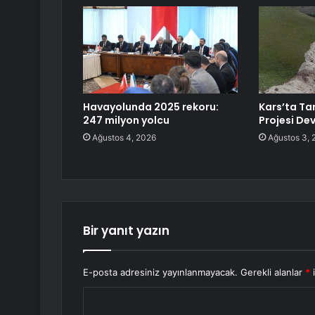
Havayolunda 2025 rekoru:
Kars’ta T
247 milyon yolcu
Projesi De
Ağustos 4, 2026
Ağustos 3, 
Bir yanıt yazın
E-posta adresiniz yayınlanmayacak.
Gerekli alanlar
*
i
Y