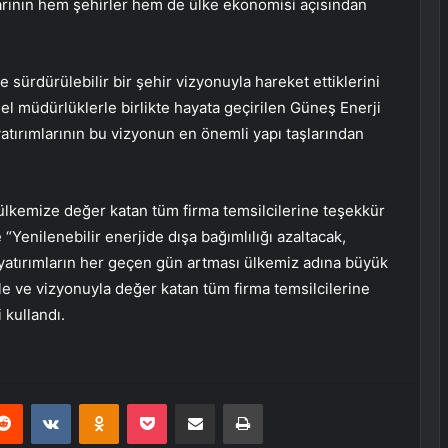
mlarının hem şehirler hem de ülke ekonomisi açısından
 sürdürülebilir bir şehir vizyonuyla hareket ettiklerini
el müdürlüklerle birlikte hayata geçirilen Güneş Enerji
yatırımlarının bu vizyonun en önemli yapı taşlarından
 ülkemize değer katan tüm firma temsilcilerine teşekkür
“Yenilenebilir enerjide dışa bağımlılığı azaltacak,
 yatırımların her geçen gün artması ülkemiz adına büyük
yle ve vizyonuyla değer katan tüm firma temsilcilerine
i kullandı.
erest
Reddit
VKontakte
Odnoklassniki
Pocket
E-Posta ile paylaş
Yazdır