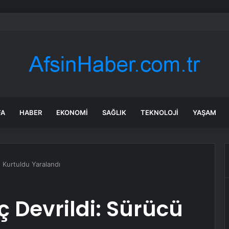
ames Ağustos Ayı İçin En İyi Sağlık Hisselerini Açıkladı
FA
HABER
EKONOMI
SAĞLIK
TEKNOLOJI
YAŞAM
ü Kurtuldu Yaralandı
 Devrildi: Sürücü