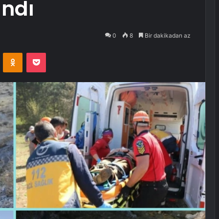
andı
0
8
Bir dakikadan az
VKontakte
Odnoklassniki
Pocket