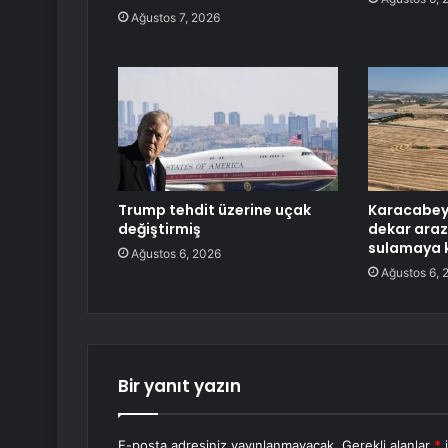
Ağustos 7, 2026
Trump tehdit üzerine uçak
Karacabey’
değiştirmiş
dekar ara
sulamaya 
Ağustos 6, 2026
Ağustos 6, 
Bir yanıt yazın
E-posta adresiniz yayınlanmayacak.
Gerekli alanlar
*
i