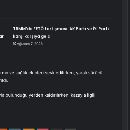
TBMM’de FETÖ tartışması: AK Parti ve İYİ Parti
ar
karşı karşıya geldi
Ağustos 7, 2026
rma ve sağlık ekipleri sevk edilirken, yaralı sürücü
ıldı.
 bulunduğu yerden kaldırılırken, kazayla ilgili
erest
Reddit
VKontakte
Odnoklassniki
Pocket
E-Posta ile paylaş
Yazdır