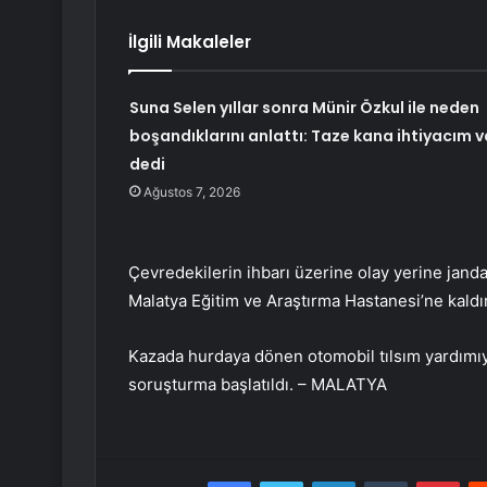
İlgili Makaleler
Suna Selen yıllar sonra Münir Özkul ile neden
boşandıklarını anlattı: Taze kana ihtiyacım v
dedi
Ağustos 7, 2026
Çevredekilerin ihbarı üzerine olay yerine janda
Malatya Eğitim ve Araştırma Hastanesi’ne kaldır
Kazada hurdaya dönen otomobil tılsım yardımıyla
soruşturma başlatıldı. – MALATYA
Facebook
Twitter
LinkedIn
Tumblr
Pint