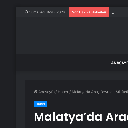
Raymond J
Cuma, Ağustos 7 2026
Son Dakika Haberleri
ANASAY
Anasayfa
/
Haber
/
Malatya’da Araç Devrildi: Sürüc
Haber
Malatya’da Araç