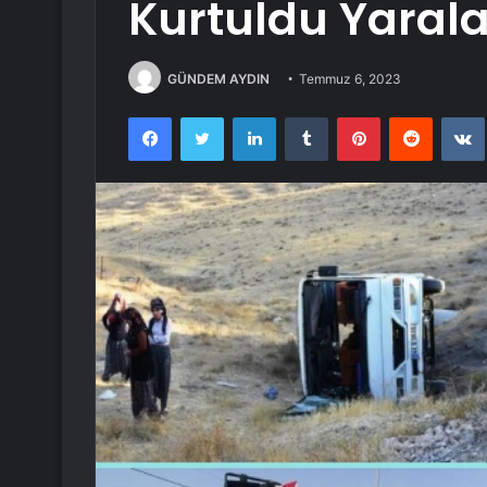
Kurtuldu Yaral
GÜNDEM AYDIN
Temmuz 6, 2023
Facebook
Twitter
LinkedIn
Tumblr
Pinterest
Reddit