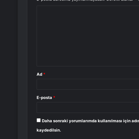
Y
o
r
u
m
*
Ad
*
E-posta
*
Daha sonraki yorumlarımda kullanılması için adı
kaydedilsin.