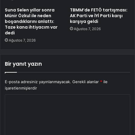
Suna Selen yıllar sonra
TBMM’de FETÖ tartışması:
Münir Özkul ile neden
AK Parti ve İYİ Parti karşı
boşandıklarını anlattı:
karşıya geldi
Taze kana ihtiyacım var
Ağustos 7, 2026
dedi
Ağustos 7, 2026
Bir yanıt yazın
E-posta adresiniz yayınlanmayacak.
Gerekli alanlar
*
ile
işaretlenmişlerdir
Y
o
r
u
m