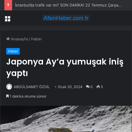
İstanbul’da trafik var mı? SON DAKİKA! 22 Temmuz Çarşamba hangi ilçelerde trafik var, hangi yollar kapalı?
Menü
Anasayfa
/
Haber
Haber
Japonya Ay’a yumuşak iniş
yaptı
ABDÜLSAMET ÖZDİL
Ocak 20, 2024
0
0
1 dakika okuma süresi