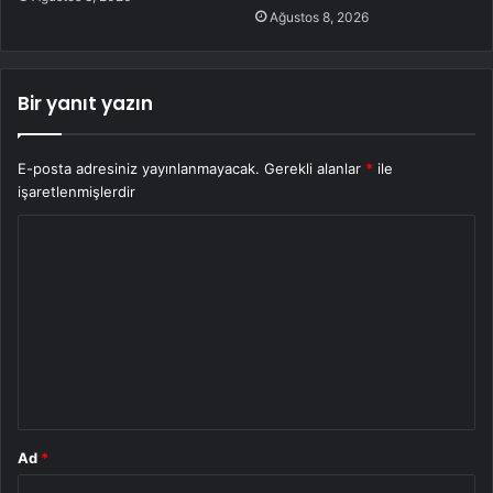
Ağustos 8, 2026
Bir yanıt yazın
E-posta adresiniz yayınlanmayacak.
Gerekli alanlar
*
ile
işaretlenmişlerdir
Y
o
r
u
m
*
Ad
*