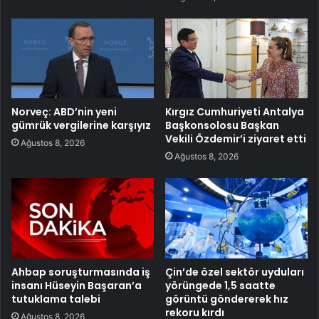
Norveç: ABD’nin yeni
Kırgız Cumhuriyeti Antalya
gümrük vergilerine karşıyız
Başkonsolosu Başkan
Vekili Özdemir’i ziyaret etti
Ağustos 8, 2026
Ağustos 8, 2026
Ahbap soruşturmasında iş
Çin’de özel sektör uyduları
insanı Hüseyin Başaran’a
yörüngede 1,5 saatte
tutuklama talebi
görüntü göndererek hız
rekoru kırdı
Ağustos 8, 2026