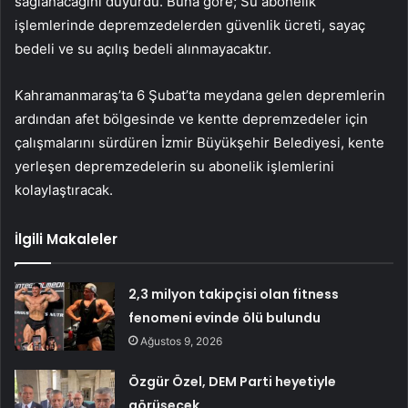
sağlanacağını duyurdu. Buna göre; Su abonelik
işlemlerinde depremzedelerden güvenlik ücreti, sayaç
bedeli ve su açılış bedeli alınmayacaktır.
Kahramanmaraş’ta 6 Şubat’ta meydana gelen depremlerin
ardından afet bölgesinde ve kentte depremzedeler için
çalışmalarını sürdüren İzmir Büyükşehir Belediyesi, kente
yerleşen depremzedelerin su abonelik işlemlerini
kolaylaştıracak.
İlgili Makaleler
2,3 milyon takipçisi olan fitness
fenomeni evinde ölü bulundu
Ağustos 9, 2026
Özgür Özel, DEM Parti heyetiyle
görüşecek