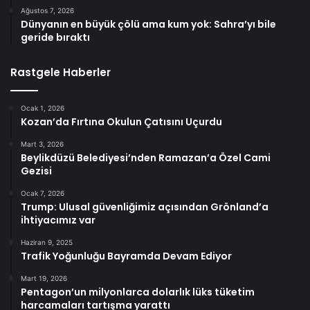
Ağustos 7, 2026
Dünyanın en büyük çölü ama kum yok: Sahra’yı bile
geride bıraktı
Rastgele Haberler
Ocak 1, 2026
Kozan’da Fırtına Okulun Çatısını Uçurdu
Mart 3, 2026
Beylikdüzü Belediyesi’nden Ramazan’a Özel Cami
Gezisi
Ocak 7, 2026
Trump: Ulusal güvenliğimiz açısından Grönland’a
ihtiyacımız var
Haziran 9, 2025
Trafik Yoğunluğu Bayramda Devam Ediyor
Mart 19, 2026
Pentagon’un milyonlarca dolarlık lüks tüketim
harcamaları tartışma yarattı