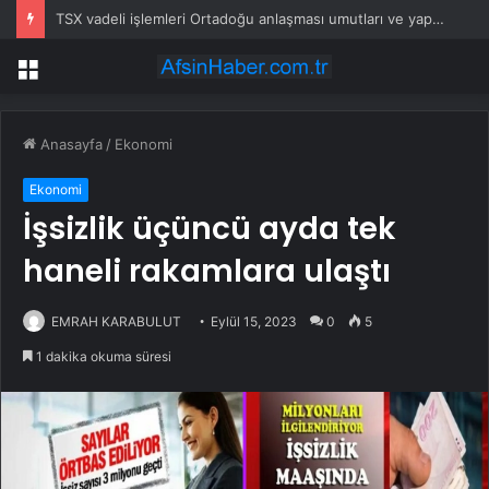
TSX vadeli işlemleri Ortadoğu anlaşması umutları ve yapay zeka endişeleriyle sakin
Menü
Anasayfa
/
Ekonomi
Ekonomi
İşsizlik üçüncü ayda tek
haneli rakamlara ulaştı
EMRAH KARABULUT
Eylül 15, 2023
0
5
1 dakika okuma süresi