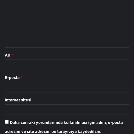
o
r
u
m
*
Ad
*
E-posta
*
İnternet sitesi
Daha sonraki yorumlarımda kullanılması için adım, e-posta
adresim ve site adresim bu tarayıcıya kaydedilsin.