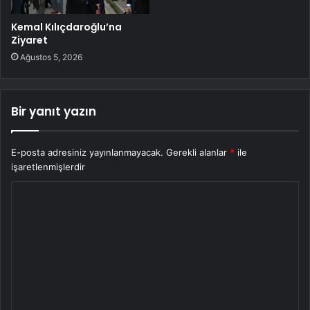
Kemal Kılıçdaroğlu’na
Ziyaret
Ağustos 5, 2026
Bir yanıt yazın
E-posta adresiniz yayınlanmayacak.
Gerekli alanlar
*
ile
işaretlenmişlerdir
Y
o
r
u
m
*