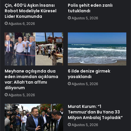
Çin, 400’ü Aşkın İnsansı
Polis şehit eden zanlı
Robot Modeliyle Küresel
tutuklandı
Lider Konumunda
Ağustos 5, 2026
Ağustos 6, 2026
Meyhane açılışında dua
6 ilde denize girmek
eden imamdan açıklama
yasaklandı
var: Allah’tan affımı
Ağustos 5, 2026
diliyorum
Ağustos 5, 2026
Murat Kurum: “1
Temmuz’dan Bu Yana 33
Milyon Ambalaj Topladık”
Ağustos 5, 2026