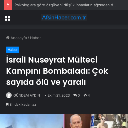
Psikologlara göre özgüveni düşük insanların ağzından düşürmediği 10 cümle
Menü
Anasayfa
/
Haber
Haber
İsrail Nuseyrat Mülteci
Kampını Bombaladı: Çok
sayıda ölü ve yaralı
GÜNDEM AYDIN
Ekim 21, 2023
0
4
Bir dakikadan az