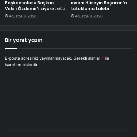
Başkonsolosu Başkan
insanı Hüseyin Başaran’a
Vekili Özdemir’i ziyaret etti
tutuklama talebi
Ağustos 8, 2026
Ağustos 8, 2026
Bir yanıt yazın
E-posta adresiniz yayınlanmayacak.
Gerekli alanlar
*
ile
işaretlenmişlerdir
Y
o
r
u
m
*