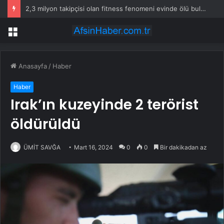
2,3 milyon takipçisi olan fitness fenomeni evinde ölü bulundu
Menü
Anasayfa
/
Haber
Haber
Irak’ın kuzeyinde 2 terörist
öldürüldü
ÜMİT SAVĞA
Mart 16, 2024
0
0
Bir dakikadan az