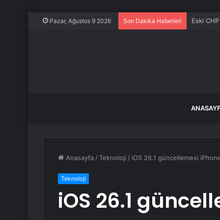
2,3 milyo
Pazar, Ağustos 9 2026
Son Dakika Haberleri
ANASAY
Anasayfa
/
Teknoloji
/
iOS 26.1 güncellemesi iPhone
Teknoloji
iOS 26.1 güncel