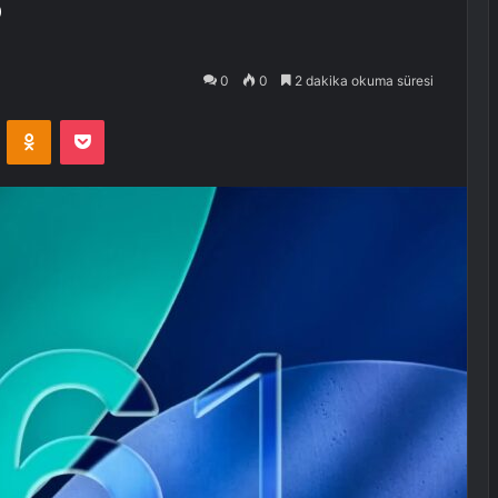
?
0
0
2 dakika okuma süresi
VKontakte
Odnoklassniki
Pocket