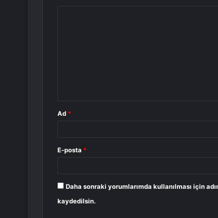
Y
o
r
u
m
*
Ad
*
E-posta
*
Daha sonraki yorumlarımda kullanılması için adı
kaydedilsin.