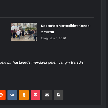
Kozan’da Motosiklet Kazası:
2 Yaralı
Ağustos 8, 2026
deki bir hastanede meydana gelen yangın trajedisi
erest
Reddit
VKontakte
Odnoklassniki
Pocket
E-Posta ile paylaş
Yazdır