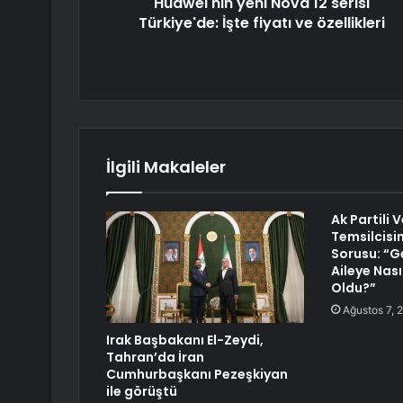
Huawei'nin yeni Nova 12 serisi
Türkiye'de: İşte fiyatı ve özellikleri
İlgili Makaleler
Ak Partili 
Temsilcisi
Sorusu: “G
Aileye Nasıl
Oldu?”
Ağustos 7, 
Irak Başbakanı El-Zeydi,
Tahran’da İran
Cumhurbaşkanı Pezeşkiyan
ile görüştü