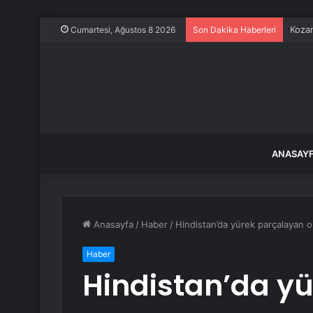
Kozan
Cumartesi, Ağustos 8 2026
Son Dakika Haberleri
ANASAY
Anasayfa
/
Haber
/
Hindistan’da yürek parçalayan o
Haber
Hindistan’da y