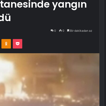
stanesinde yangın
ldü
0
0
Bir dakikadan az
VKontakte
Odnoklassniki
Pocket