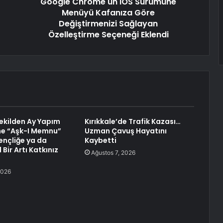
Google Chrome'un iOS Sürümüne
Menüyü Kafanıza Göre
Değiştirmenizi Sağlayan
Özelleştirme Seçeneği Eklendi
Vekilden Ay Yapım
Kırıkkale’de Trafik Kazası…
ne “Aşk-I Memnu”
Uzman Çavuş Hayatını
ençliğe ya da
Kaybetti
 Bir Artı Katkınız
Ağustos 7, 2026
2026