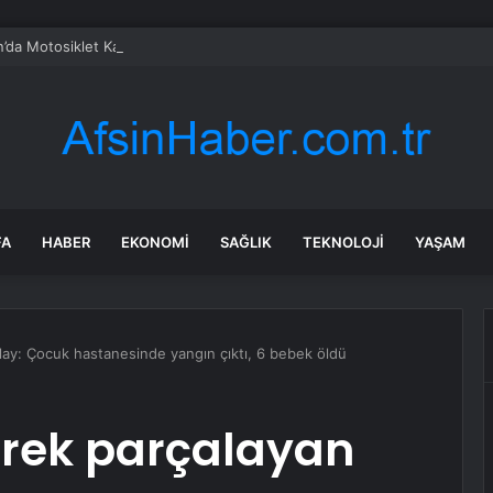
’da Motosiklet Kazası: 2 Yaralı
FA
HABER
EKONOMI
SAĞLIK
TEKNOLOJI
YAŞAM
lay: Çocuk hastanesinde yangın çıktı, 6 bebek öldü
ürek parçalayan