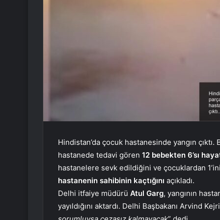
Hindistan’da çocuk hastanesinde yangın çıktı. B
hastanede tedavi gören
12 bebekten 6’sı hayat
hastanelere sevk edildiğini ve çocuklardan 1’ini
hastanenin sahibinin kaçtığını
açıkladı.
Delhi itfaiye müdürü
Atul Garg
, yangının hastan
yayıldığını aktardı. Delhi Başbakanı Arvind Kejr
sorumluysa cezasız kalmayacak
” dedi.