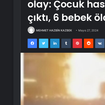
olay: Çocuk ha
çıktı, 6 bebek ö
MEHMET HAZBİN KAZBEK
Mayıs 27, 2024
Facebook
Twitter
LinkedIn
Tumblr
Pinterest
Reddit