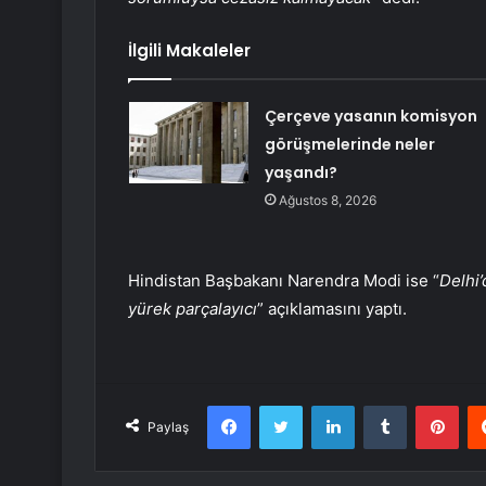
İlgili Makaleler
Çerçeve yasanın komisyon
görüşmelerinde neler
yaşandı?
Ağustos 8, 2026
Hindistan Başbakanı Narendra Modi ise “
Delhi’
yürek parçalayıcı
” açıklamasını yaptı.
Facebook
Twitter
LinkedIn
Tumblr
Pint
Paylaş