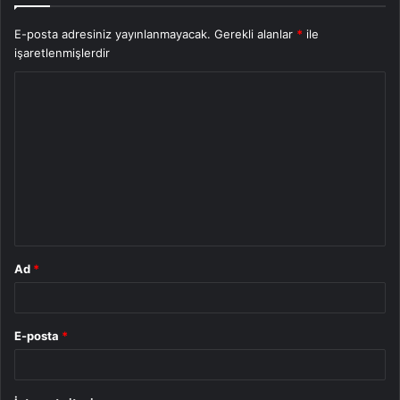
E-posta adresiniz yayınlanmayacak.
Gerekli alanlar
*
ile
işaretlenmişlerdir
Y
o
r
u
m
*
Ad
*
E-posta
*