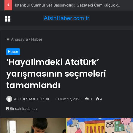
İstanbul Cumhuriyet Başsavcılığı: Gazeteci Cem Küçük gözaltına alındı
Menü
Anasayfa
/
Haber
Haber
‘Hayalimdeki Atatürk’
yarışmasının seçmeleri
tamamlandı
ABDÜLSAMET ÖZDİL
Ekim 27, 2023
0
4
Bir dakikadan az