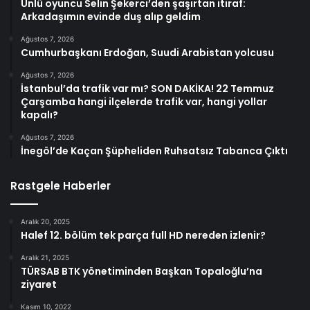
Ünlü oyuncu Selin Şekerci’den şaşırtan itiraf:
Arkadaşımın evinde duş alıp geldim
Ağustos 7, 2026
Cumhurbaşkanı Erdoğan, Suudi Arabistan yolcusu
Ağustos 7, 2026
İstanbul’da trafik var mı? SON DAKİKA! 22 Temmuz
Çarşamba hangi ilçelerde trafik var, hangi yollar
kapalı?
Ağustos 7, 2026
İnegöl’de Kaçan Şüpheliden Ruhsatsız Tabanca Çıktı
Rastgele Haberler
Aralık 20, 2025
Halef 12. bölüm tek parça full HD nereden izlenir?
Aralık 21, 2025
TÜRSAB BTK yönetiminden Başkan Topaloğlu’na
ziyaret
Kasım 10, 2022