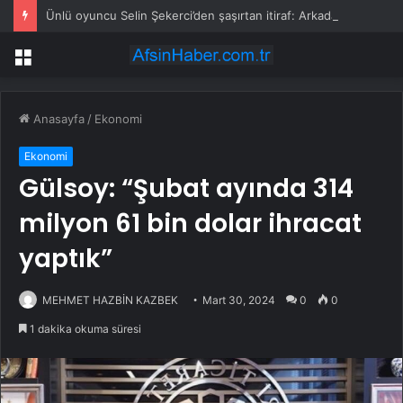
Ünlü oyuncu Selin Şekerci’den şaşırtan itiraf: Arkadaşımın evinde duş alıp geldim
Menü
Anasayfa
/
Ekonomi
Ekonomi
Gülsoy: “Şubat ayında 314
milyon 61 bin dolar ihracat
yaptık”
MEHMET HAZBİN KAZBEK
Mart 30, 2024
0
0
1 dakika okuma süresi