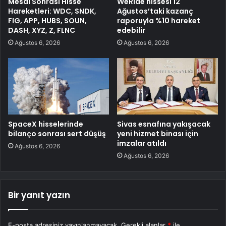
Mesai Sonrası Hisse
WeRide hissesi 12
Hareketleri: WDC, SNDK,
Ağustos’taki kazanç
FIG, APP, HUBS, SOUN,
raporuyla %10 hareket
DASH, XYZ, Z, FLNC
edebilir
Ağustos 6, 2026
Ağustos 6, 2026
SpaceX hisselerinde
Sivas esnafına yakışacak
bilanço sonrası sert düşüş
yeni hizmet binası için
imzalar atıldı
Ağustos 6, 2026
Ağustos 6, 2026
Bir yanıt yazın
E-posta adresiniz yayınlanmayacak.
Gerekli alanlar
*
ile