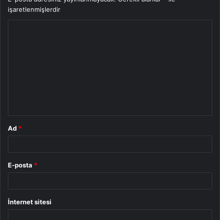
işaretlenmişlerdir
Y
o
r
u
m
*
Ad
*
E-posta
*
İnternet sitesi