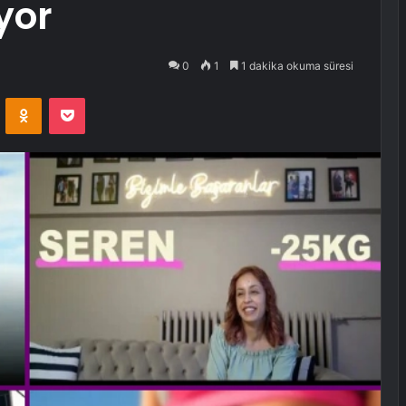
yor
0
1
1 dakika okuma süresi
VKontakte
Odnoklassniki
Pocket