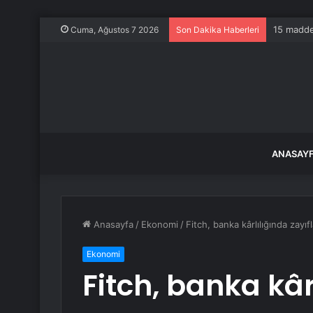
15 maddel
Cuma, Ağustos 7 2026
Son Dakika Haberleri
ANASAY
Anasayfa
/
Ekonomi
/
Fitch, banka kârlılığında zayı
Ekonomi
Fitch, banka kâr