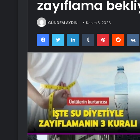
zayıflama bekli
GÜNDEM AYDIN
Kasım 8, 2023
Facebook
Twitter
LinkedIn
Tumblr
Pinterest
Reddit