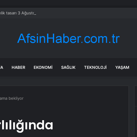
ik tasarı 3 Ağustos’ta Meclis’te
FA
HABER
EKONOMI
SAĞLIK
TEKNOLOJI
YAŞAM
flama bekliyor
lılığında