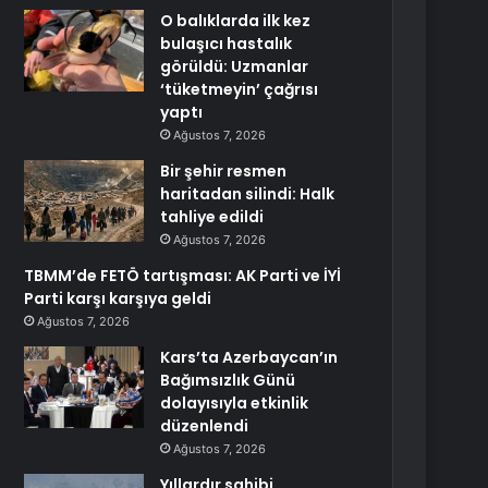
O balıklarda ilk kez
bulaşıcı hastalık
görüldü: Uzmanlar
‘tüketmeyin’ çağrısı
yaptı
Ağustos 7, 2026
Bir şehir resmen
haritadan silindi: Halk
tahliye edildi
Ağustos 7, 2026
TBMM’de FETÖ tartışması: AK Parti ve İYİ
Parti karşı karşıya geldi
Ağustos 7, 2026
Kars’ta Azerbaycan’ın
Bağımsızlık Günü
dolayısıyla etkinlik
düzenlendi
Ağustos 7, 2026
Yıllardır sahibi