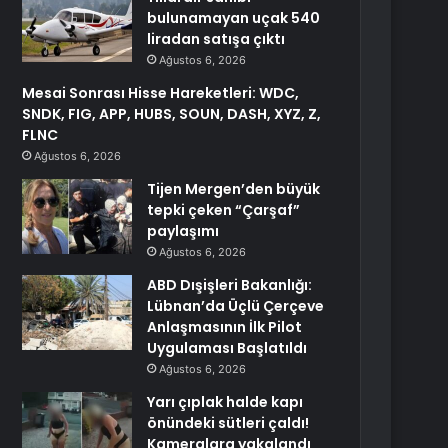
bulunamayan uçak 540
liradan satışa çıktı
Ağustos 6, 2026
Mesai Sonrası Hisse Hareketleri: WDC,
SNDK, FIG, APP, HUBS, SOUN, DASH, XYZ, Z,
FLNC
Ağustos 6, 2026
Tijen Mergen’den büyük
tepki çeken “Çarşaf”
paylaşımı
Ağustos 6, 2026
ABD Dışişleri Bakanlığı:
Lübnan’da Üçlü Çerçeve
Anlaşmasının İlk Pilot
Uygulaması Başlatıldı
Ağustos 6, 2026
Yarı çıplak halde kapı
önündeki sütleri çaldı!
Kameralara yakalandı