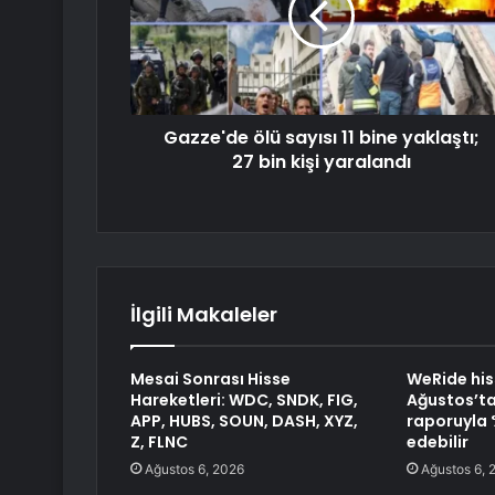
Gazze'de ölü sayısı 11 bine yaklaştı;
27 bin kişi yaralandı
İlgili Makaleler
Mesai Sonrası Hisse
WeRide his
Hareketleri: WDC, SNDK, FIG,
Ağustos’ta
APP, HUBS, SOUN, DASH, XYZ,
raporuyla 
Z, FLNC
edebilir
Ağustos 6, 2026
Ağustos 6, 