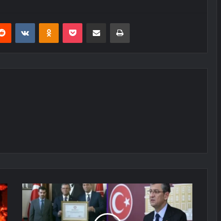
erest
Reddit
VKontakte
Odnoklassniki
Pocket
E-Posta ile paylaş
Yazdır