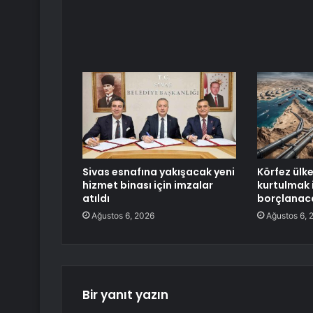
Sivas esnafına yakışacak yeni
Körfez ülk
hizmet binası için imzalar
kurtulmak 
atıldı
borçlanac
Ağustos 6, 2026
Ağustos 6, 
Bir yanıt yazın