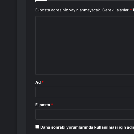
E-posta adresiniz yayınlanmayacak.
Gerekli alanlar
*
i
Y
o
r
u
m
*
Ad
*
E-posta
*
Daha sonraki yorumlarımda kullanılması için adı