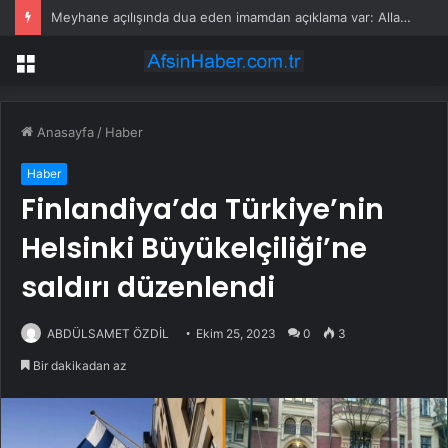
Meyhane açılışında dua eden imamdan açıklama var: Allah’tan affımı diliyorum
Menü
Anasayfa
/
Haber
Haber
Finlandiya’da Türkiye’nin
Helsinki Büyükelçiliği’ne
saldırı düzenlendi
ABDÜLSAMET ÖZDİL
Ekim 25, 2023
0
3
Bir dakikadan az