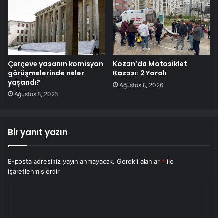
Çerçeve yasanın komisyon
Kozan’da Motosiklet
görüşmelerinde neler
Kazası: 2 Yaralı
yaşandı?
Ağustos 8, 2026
Ağustos 8, 2026
Bir yanıt yazın
E-posta adresiniz yayınlanmayacak.
Gerekli alanlar
*
ile
işaretlenmişlerdir
Y
o