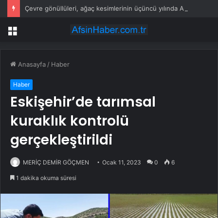
Çevre gönüllüleri, ağaç kesimlerinin üçüncü yılında Akbelen Ormanı’nda buluştu
Menü
Anasayfa
/
Haber
Haber
Eskişehir’de tarımsal
kuraklık kontrolü
gerçekleştirildi
MERİÇ DEMİR GÖÇMEN
Ocak 11, 2023
0
6
1 dakika okuma süresi