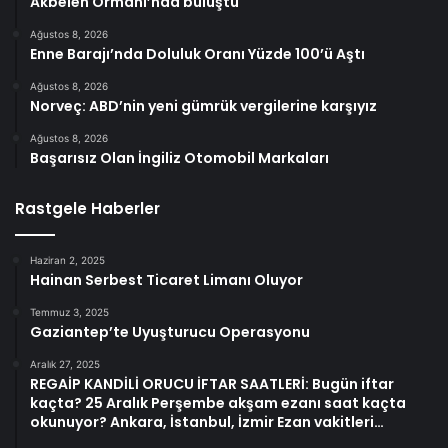
Akbelen Ormanı’nda buluştu
Ağustos 8, 2026
Enne Barajı’nda Doluluk Oranı Yüzde 100’ü Aştı
Ağustos 8, 2026
Norveç: ABD’nin yeni gümrük vergilerine karşıyız
Ağustos 8, 2026
Başarısız Olan İngiliz Otomobil Markaları
Rastgele Haberler
Haziran 2, 2025
Hainan Serbest Ticaret Limanı Oluyor
Temmuz 3, 2025
Gaziantep’te Uyuşturucu Operasyonu
Aralık 27, 2025
REGAİP KANDİLİ ORUCU İFTAR SAATLERİ: Bugün iftar
kaçta? 25 Aralık Perşembe akşam ezanı saat kaçta
okunuyor? Ankara, İstanbul, İzmir Ezan vakitleri…