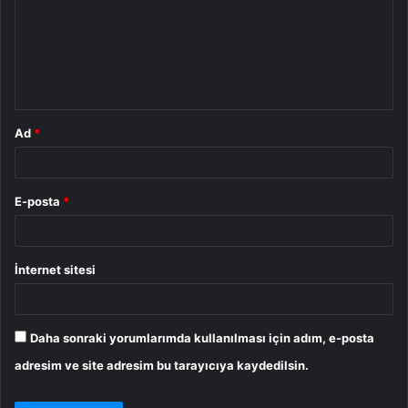
r
u
m
*
Ad
*
E-posta
*
İnternet sitesi
Daha sonraki yorumlarımda kullanılması için adım, e-posta
adresim ve site adresim bu tarayıcıya kaydedilsin.