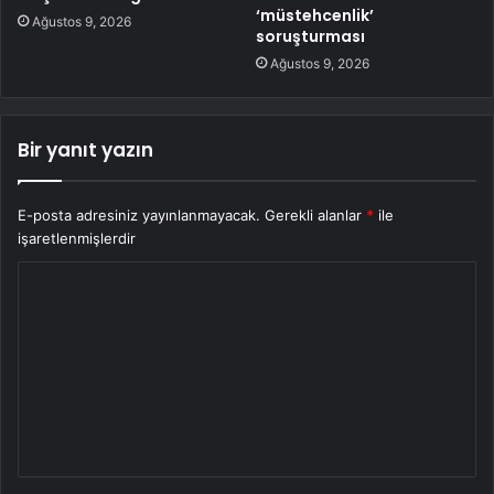
‘müstehcenlik’
Ağustos 9, 2026
soruşturması
Ağustos 9, 2026
Bir yanıt yazın
E-posta adresiniz yayınlanmayacak.
Gerekli alanlar
*
ile
işaretlenmişlerdir
Y
o
r
u
m
*