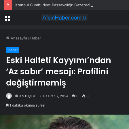
İstanbul Cumhuriyet Başsavcılığı: Gazeteci Cem Küçük gözaltına alındı
Menü
Anasayfa
/
Haber
Haber
Eski Halfeti Kayyımı’ndan
‘Az sabır’ mesajı: Profilini
değiştirmemiş
DİLAN BİÇER
Haziran 7, 2024
0
0
1 dakika okuma süresi