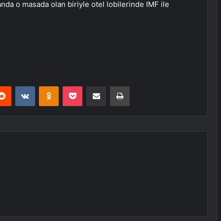
a o masada olan biriyle otel lobilerinde IMF ile
erest
Reddit
VKontakte
Odnoklassniki
Pocket
E-Posta ile paylaş
Yazdır