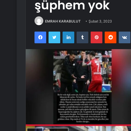
şüphem yok
EMRAH KARABULUT
Şubat 3, 2023
Facebook
Twitter
LinkedIn
Tumblr
Pinterest
Reddit