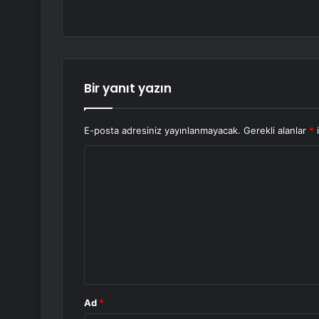
Bir yanıt yazın
E-posta adresiniz yayınlanmayacak.
Gerekli alanlar
*
i
Y
o
r
u
m
*
Ad
*