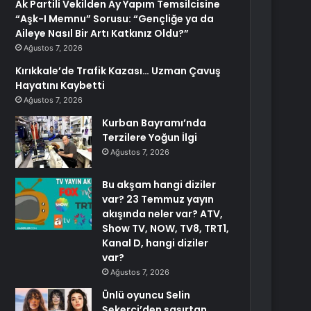
Ak Partili Vekilden Ay Yapım Temsilcisine
“Aşk-I Memnu” Sorusu: “Gençliğe ya da
Aileye Nasıl Bir Artı Katkınız Oldu?”
Ağustos 7, 2026
Kırıkkale’de Trafik Kazası… Uzman Çavuş
Hayatını Kaybetti
Ağustos 7, 2026
Kurban Bayramı’nda
Terzilere Yoğun İlgi
Ağustos 7, 2026
Bu akşam hangi diziler
var? 23 Temmuz yayın
akışında neler var? ATV,
Show TV, NOW, TV8, TRT1,
Kanal D, hangi diziler
var?
Ağustos 7, 2026
Ünlü oyuncu Selin
Şekerci’den şaşırtan