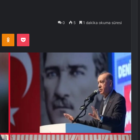
0
5
1 dakika okuma süresi
VKontakte
Odnoklassniki
Pocket