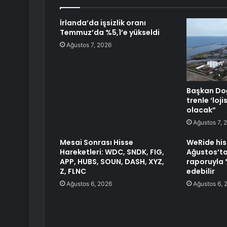
İrlanda’da işsizlik oranı
Temmuz’da %5,1’e yükseldi
Ağustos 7, 2026
Başkan Doğ
trenle ‘loj
olacak”
Ağustos 7, 
Mesai Sonrası Hisse
WeRide his
Hareketleri: WDC, SNDK, FIG,
Ağustos’ta
APP, HUBS, SOUN, DASH, XYZ,
raporuyla 
Z, FLNC
edebilir
Ağustos 6, 2026
Ağustos 6, 