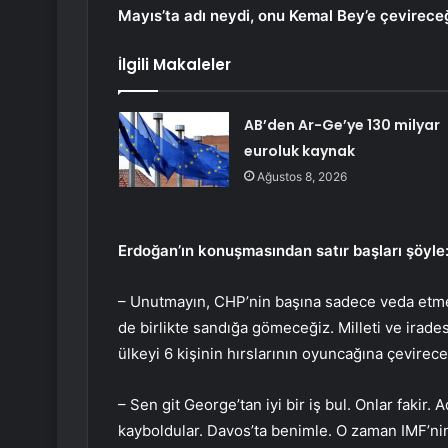
Mayıs’ta adı neydi, onu Kemal Bey’e çevirece
İlgili Makaleler
AB’den Ar-Ge’ye 130 milyar
euroluk kaynak
Ağustos 8, 2026
Erdoğan’ın konuşmasından satır başları şöyle
– Unutmayın, CHP’nin başına sadece veda etmey
de birlikte sandığa gömeceğiz. Milleti ve irades
ülkeyi 6 kişinin hırslarının oyuncağına çevirece
– Sen git George’tan iyi bir iş bul. Onlar fakir
kayboldular. Davos’ta benimle. O zaman IMF’nin 