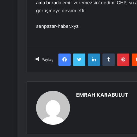
ama burada emir veremezsin’ dedim. CHP, şu and
görüşmeye devam etti.
senpazar-haber.xyz
Facebook
Twitter
LinkedIn
Tumblr
Pint
Paylaş
EMRAH KARABULUT