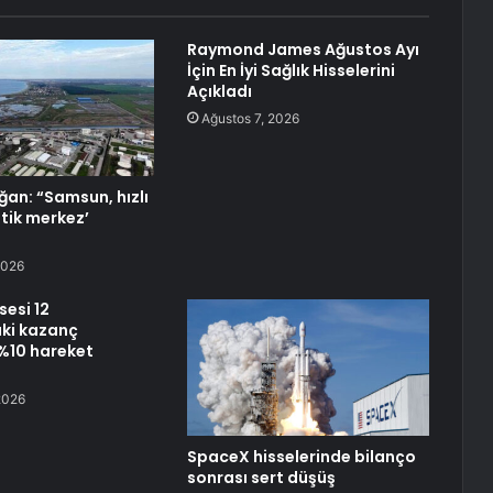
Raymond James Ağustos Ayı
İçin En İyi Sağlık Hisselerini
Açıkladı
Ağustos 7, 2026
an: “Samsun, hızlı
istik merkez’
2026
sesi 12
ki kazanç
%10 hareket
2026
SpaceX hisselerinde bilanço
sonrası sert düşüş