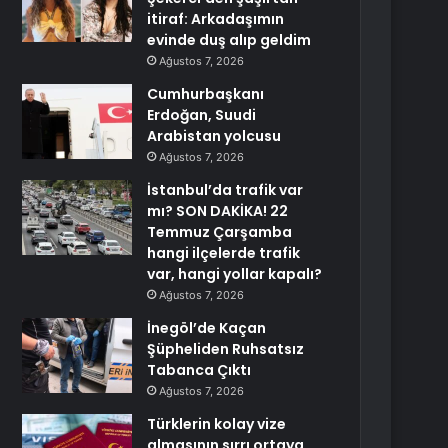
itiraf: Arkadaşımın
evinde duş alıp geldim
Ağustos 7, 2026
Cumhurbaşkanı
Erdoğan, Suudi
Arabistan yolcusu
Ağustos 7, 2026
İstanbul’da trafik var
mı? SON DAKİKA! 22
Temmuz Çarşamba
hangi ilçelerde trafik
var, hangi yollar kapalı?
Ağustos 7, 2026
İnegöl’de Kaçan
Şüpheliden Ruhsatsız
Tabanca Çıktı
Ağustos 7, 2026
Türklerin kolay vize
almasının sırrı ortaya