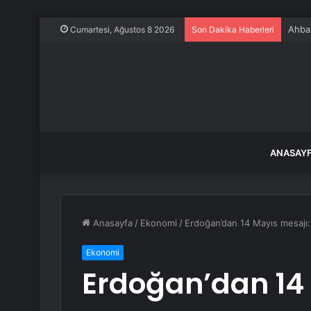
Ahbap
Cumartesi, Ağustos 8 2026
Son Dakika Haberleri
ANASAY
Anasayfa
/
Ekonomi
/
Erdoğan’dan 14 Mayıs mesajı
Ekonomi
Erdoğan’dan 14 