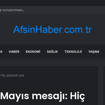
 soruşturmasında iş insanı Hüseyin Başaran’a tutuklama talebi
FA
HABER
EKONOMI
SAĞLIK
TEKNOLOJI
YAŞAM
: Hiç şüphem yok
Mayıs mesajı: Hiç