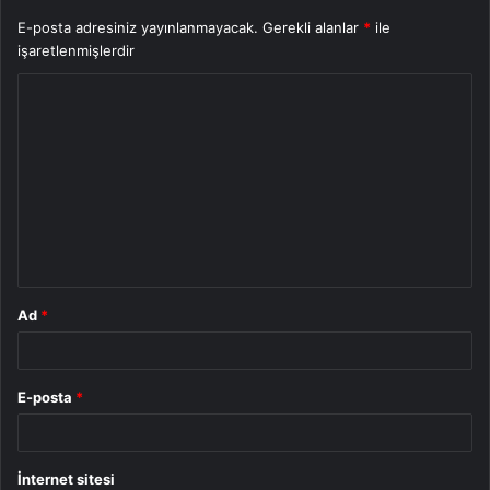
E-posta adresiniz yayınlanmayacak.
Gerekli alanlar
*
ile
işaretlenmişlerdir
Y
o
r
u
m
*
Ad
*
E-posta
*
İnternet sitesi