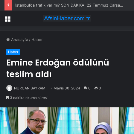
İstanbul’da trafik var mı? SON DAKİKA! 22 Temmuz Çarşamba hangi ilçelerde trafik var, hangi yollar kapalı?
Menü
Anasayfa
/
Haber
Haber
Emine Erdoğan ödülünü
teslim aldı
NURCAN BAYRAM
Mayıs 30, 2024
0
0
3 dakika okuma süresi