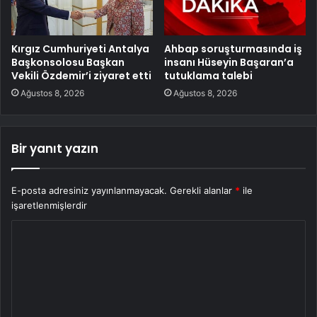
Kırgız Cumhuriyeti Antalya
Ahbap soruşturmasında iş
Başkonsolosu Başkan
insanı Hüseyin Başaran’a
Vekili Özdemir’i ziyaret etti
tutuklama talebi
Ağustos 8, 2026
Ağustos 8, 2026
Bir yanıt yazın
E-posta adresiniz yayınlanmayacak.
Gerekli alanlar
*
ile
işaretlenmişlerdir
Y
o
r
u
m