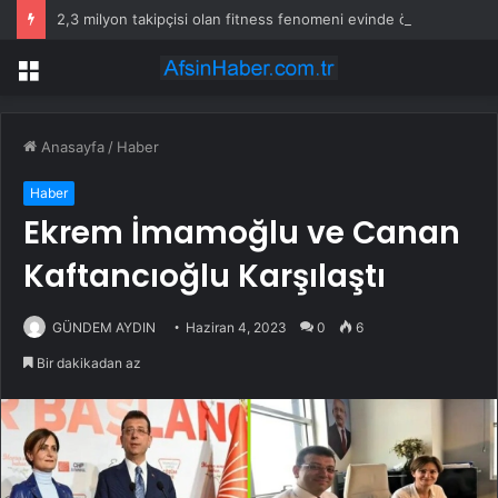
2,3 milyon takipçisi olan fitness fenomeni evinde ölü bulundu
Menü
Anasayfa
/
Haber
Haber
Ekrem İmamoğlu ve Canan
Kaftancıoğlu Karşılaştı
GÜNDEM AYDIN
Haziran 4, 2023
0
6
Bir dakikadan az