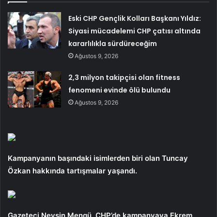
Eski CHP Gençlik Kolları Başkanı Yıldız:
Siyasi mücadelemi CHP çatısı altında
kararlılıkla sürdüreceğim
Ağustos 9, 2026
2,3 milyon takipçisi olan fitness
fenomeni evinde ölü bulundu
Ağustos 9, 2026
Kampanyanın başındaki isimlerden biri olan Tuncay
Özkan hakkında tartışmalar yaşandı.
Gazeteci Nevşin Mengü, CHP’de kampanyaya Ekrem