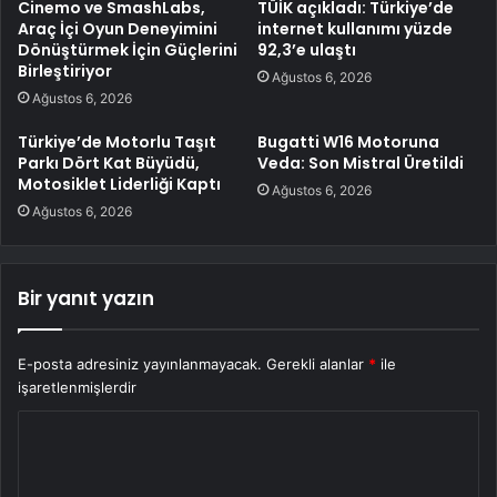
Cinemo ve SmashLabs,
TÜİK açıkladı: Türkiye’de
Araç İçi Oyun Deneyimini
internet kullanımı yüzde
Dönüştürmek İçin Güçlerini
92,3’e ulaştı
Birleştiriyor
Ağustos 6, 2026
Ağustos 6, 2026
Türkiye’de Motorlu Taşıt
Bugatti W16 Motoruna
Parkı Dört Kat Büyüdü,
Veda: Son Mistral Üretildi
Motosiklet Liderliği Kaptı
Ağustos 6, 2026
Ağustos 6, 2026
Bir yanıt yazın
E-posta adresiniz yayınlanmayacak.
Gerekli alanlar
*
ile
işaretlenmişlerdir
Y
o
r