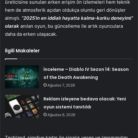
üreticisine sunulan erken erişim ön izlemeleri hem teknik
hem de atmosferik açıdan oldukça olumlu geri dönüşler
almıştı.
“2025’in en iddialı hayatta kalma-korku deneyimi”
olarak
anılan oyun, bu güncelleme ile artık oyunculara
daha da erken ulaşacak.
İlgili Makaleler
İnceleme – Diablo IV Sezon 14: Season
of the Death Awakening
Ağustos 7, 2026
Reklam izleyene bedava olacak: Yeni
oyun sistemi tanıtıldı
Ağustos 6, 2026
Techland, şimdiye kadar ön sipariş veren ve lansmandan