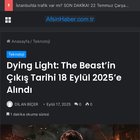
İstanbul’da trafik var mı? SON DAKİKA! 22 Temmuz Çarşamba hangi ilçelerde trafik var, hangi yollar kapalı?
Menü
Anasayfa
/
Teknoloji
Teknoloji
Dying Light: The Beast’in
Çıkış Tarihi 18 Eylül 2025’e
Alındı
DİLAN BİÇER
Eylül 17, 2025
0
0
1 dakika okuma süresi