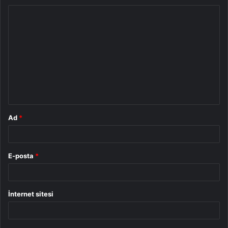
Y
o
r
u
m
*
Ad
*
E-posta
*
İnternet sitesi