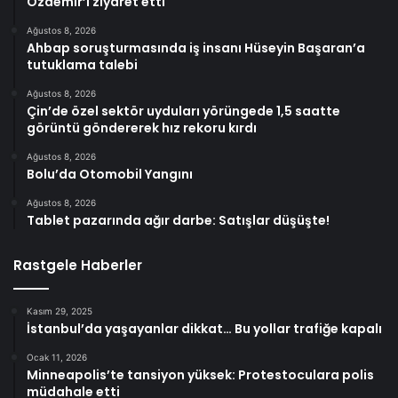
Özdemir’i ziyaret etti
Ağustos 8, 2026
Ahbap soruşturmasında iş insanı Hüseyin Başaran’a
tutuklama talebi
Ağustos 8, 2026
Çin’de özel sektör uyduları yörüngede 1,5 saatte
görüntü göndererek hız rekoru kırdı
Ağustos 8, 2026
Bolu’da Otomobil Yangını
Ağustos 8, 2026
Tablet pazarında ağır darbe: Satışlar düşüşte!
Rastgele Haberler
Kasım 29, 2025
İstanbul’da yaşayanlar dikkat… Bu yollar trafiğe kapalı
Ocak 11, 2026
Minneapolis’te tansiyon yüksek: Protestoculara polis
müdahale etti