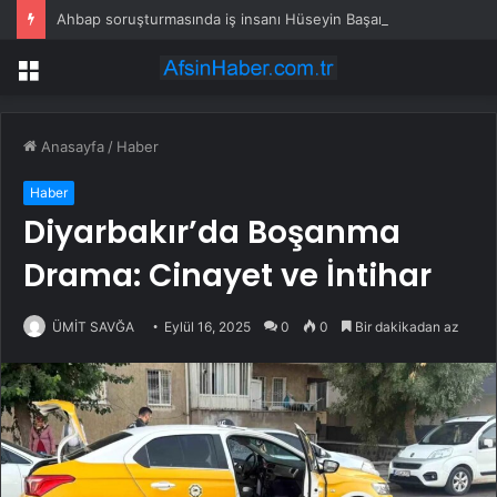
Ahbap soruşturmasında iş insanı Hüseyin Başaran’a tutuklama talebi
Menü
Anasayfa
/
Haber
Haber
Diyarbakır’da Boşanma
Drama: Cinayet ve İntihar
ÜMİT SAVĞA
Eylül 16, 2025
0
0
Bir dakikadan az