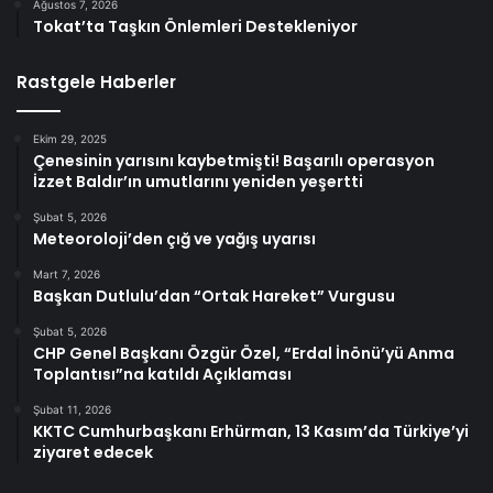
Ağustos 7, 2026
Tokat’ta Taşkın Önlemleri Destekleniyor
Rastgele Haberler
Ekim 29, 2025
Çenesinin yarısını kaybetmişti! Başarılı operasyon
İzzet Baldır’ın umutlarını yeniden yeşertti
Şubat 5, 2026
Meteoroloji’den çığ ve yağış uyarısı
Mart 7, 2026
Başkan Dutlulu’dan “Ortak Hareket” Vurgusu
Şubat 5, 2026
CHP Genel Başkanı Özgür Özel, “Erdal İnönü’yü Anma
Toplantısı”na katıldı Açıklaması
Şubat 11, 2026
KKTC Cumhurbaşkanı Erhürman, 13 Kasım’da Türkiye’yi
ziyaret edecek