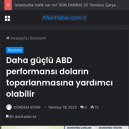
İstanbul’da trafik var mı? SON DAKİKA! 22 Temmuz Çarşamba hangi ilçelerde trafik var, hangi yollar kapalı?
Menü
Anasayfa
/
Ekonomi
Ekonomi
Daha güçlü ABD
performansı doların
toparlanmasına yardımcı
olabilir
GÜNDEM AYDIN
Temmuz 18, 2023
0
10
Bir dakikadan az