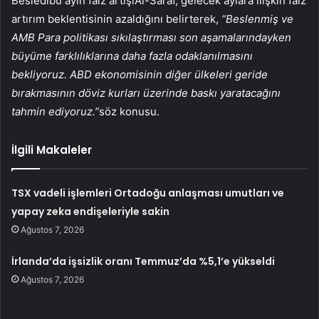
Besledi
bu ayın
faiz artışı
Al-Saraf, gelecek aylara ilişkin faiz
artırım beklentisinin azaldığını belirterek,
“Beslenmiş ve
AMB
Para politikası sıkılaştırması son aşamalarındayken
büyüme farklılıklarına daha fazla odaklanılmasını
bekliyoruz. ABD ekonomisinin diğer ülkeleri geride
bırakmasının döviz kurları üzerinde baskı yaratacağını
tahmin ediyoruz.”
söz konusu.
İlgili Makaleler
TSX vadeli işlemleri Ortadoğu anlaşması umutları ve
yapay zeka endişeleriyle sakin
Ağustos 7, 2026
İrlanda’da işsizlik oranı Temmuz’da %5,1’e yükseldi
Ağustos 7, 2026