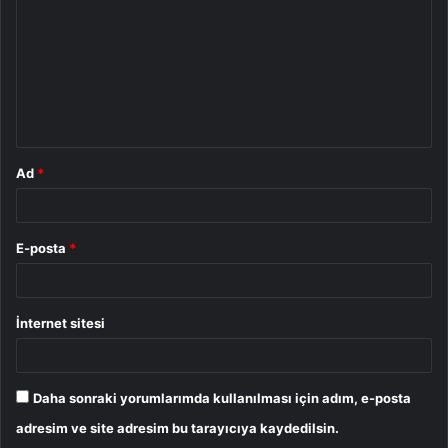
r
u
m
*
Ad
*
E-posta
*
İnternet sitesi
Daha sonraki yorumlarımda kullanılması için adım, e-posta
adresim ve site adresim bu tarayıcıya kaydedilsin.