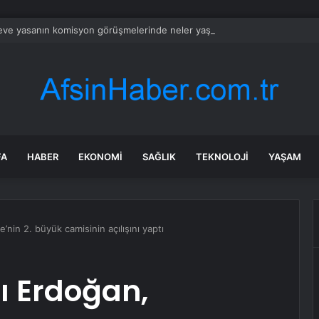
eve yasanın komisyon görüşmelerinde neler yaşandı?
FA
HABER
EKONOMI
SAĞLIK
TEKNOLOJI
YAŞAM
nin 2. büyük camisinin açılışını yaptı
 Erdoğan,