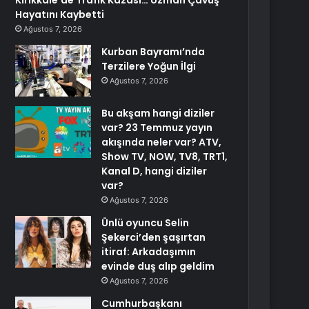
Kırıkkale’de Trafik Kazası… Uzman Çavuş
Hayatını Kaybetti
Ağustos 7, 2026
Kurban Bayramı’nda
Terzilere Yoğun İlgi
Ağustos 7, 2026
Bu akşam hangi diziler
var? 23 Temmuz yayın
akışında neler var? ATV,
Show TV, NOW, TV8, TRT1,
Kanal D, hangi diziler
var?
Ağustos 7, 2026
Ünlü oyuncu Selin
Şekerci’den şaşırtan
itiraf: Arkadaşımın
evinde duş alıp geldim
Ağustos 7, 2026
Cumhurbaşkanı