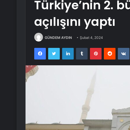
Türkiye’nin 2. 
açılışını yaptı
GÜNDEM AYDIN
Şubat 4, 2024
Facebook
Twitter
LinkedIn
Tumblr
Pinterest
Reddit