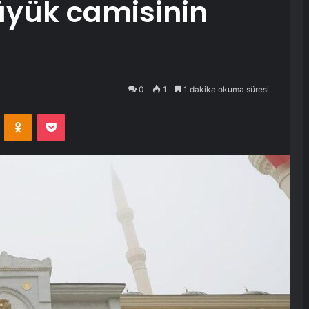
büyük camisinin
0
1
1 dakika okuma süresi
VKontakte
Odnoklassniki
Pocket