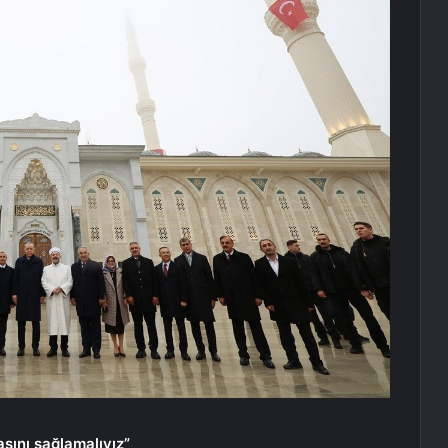
asını sağlamalıyız”