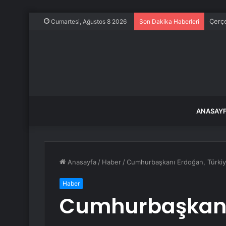
Çerç
Cumartesi, Ağustos 8 2026
Son Dakika Haberleri
ANASAY
Anasayfa
/
Haber
/
Cumhurbaşkanı Erdoğan, Türkiye’
Haber
Cumhurbaşkanı