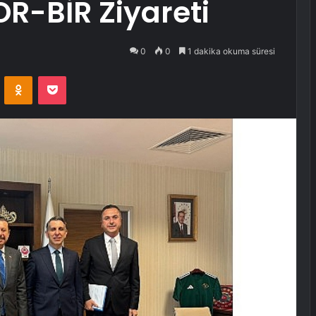
R-BİR Ziyareti
0
0
1 dakika okuma süresi
VKontakte
Odnoklassniki
Pocket