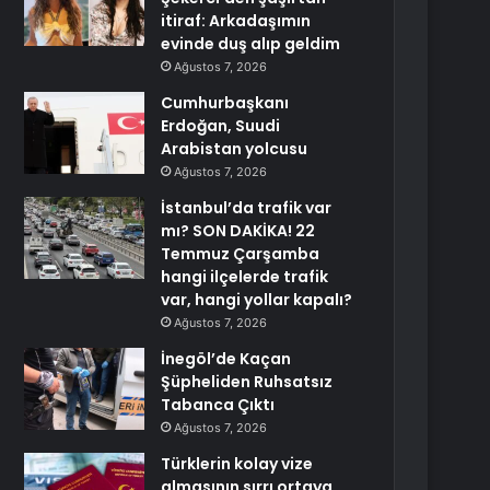
itiraf: Arkadaşımın
evinde duş alıp geldim
Ağustos 7, 2026
Cumhurbaşkanı
Erdoğan, Suudi
Arabistan yolcusu
Ağustos 7, 2026
İstanbul’da trafik var
mı? SON DAKİKA! 22
Temmuz Çarşamba
hangi ilçelerde trafik
var, hangi yollar kapalı?
Ağustos 7, 2026
İnegöl’de Kaçan
Şüpheliden Ruhsatsız
Tabanca Çıktı
Ağustos 7, 2026
Türklerin kolay vize
almasının sırrı ortaya