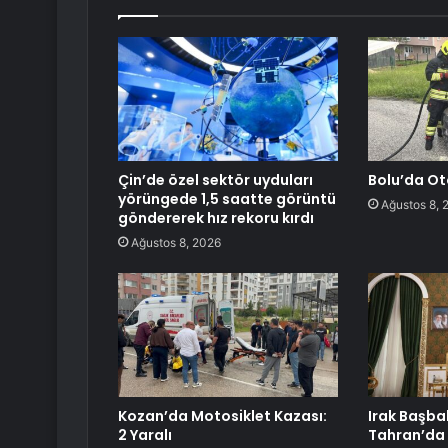
Çin’de özel sektör uyduları
Bolu’da Ot
yörüngede 1,5 saatte görüntü
Ağustos 8, 
göndererek hız rekoru kırdı
Ağustos 8, 2026
Kozan’da Motosiklet Kazası:
Irak Başba
2 Yaralı
Tahran’da 