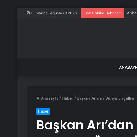
Ahbap
Cumartesi, Ağustos 8 2026
Son Dakika Haberleri
ANASAY
Anasayfa
/
Haber
/
Başkan Arı’dan Dünya Engellile
Haber
Başkan Arı’dan 