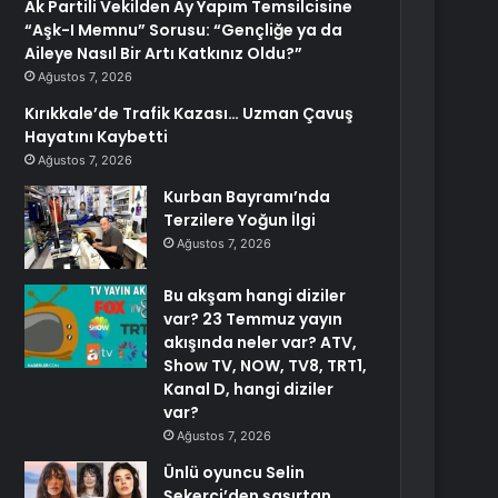
Ak Partili Vekilden Ay Yapım Temsilcisine
“Aşk-I Memnu” Sorusu: “Gençliğe ya da
Aileye Nasıl Bir Artı Katkınız Oldu?”
Ağustos 7, 2026
Kırıkkale’de Trafik Kazası… Uzman Çavuş
Hayatını Kaybetti
Ağustos 7, 2026
Kurban Bayramı’nda
Terzilere Yoğun İlgi
Ağustos 7, 2026
Bu akşam hangi diziler
var? 23 Temmuz yayın
akışında neler var? ATV,
Show TV, NOW, TV8, TRT1,
Kanal D, hangi diziler
var?
Ağustos 7, 2026
Ünlü oyuncu Selin
Şekerci’den şaşırtan