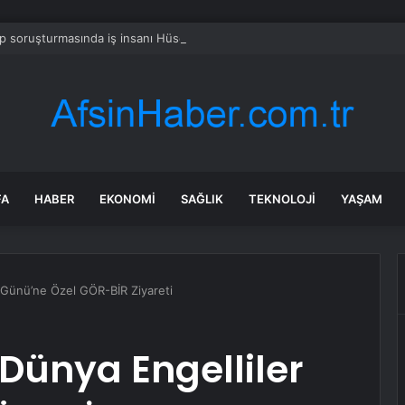
 soruşturmasında iş insanı Hüseyin Başaran’a tutuklama talebi
FA
HABER
EKONOMI
SAĞLIK
TEKNOLOJI
YAŞAM
r Günü’ne Özel GÖR-BİR Ziyareti
Dünya Engelliler