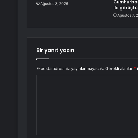
Cumhurbaş
Ağustos 8, 2026
ile görüştü
Ağustos 7, 
Bir yanıt yazın
E-posta adresiniz yayınlanmayacak.
Gerekli alanlar
*
i
Y
o
r
u
m
*