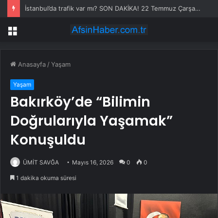
İstanbul’da trafik var mı? SON DAKİKA! 22 Temmuz Çarşamba hangi ilçelerde trafik var, hangi yollar kapalı?
Menü
Anasayfa
/
Yaşam
Yaşam
Bakırköy’de “Bilimin
Doğrularıyla Yaşamak”
Konuşuldu
ÜMİT SAVĞA
Mayıs 16, 2026
0
0
1 dakika okuma süresi