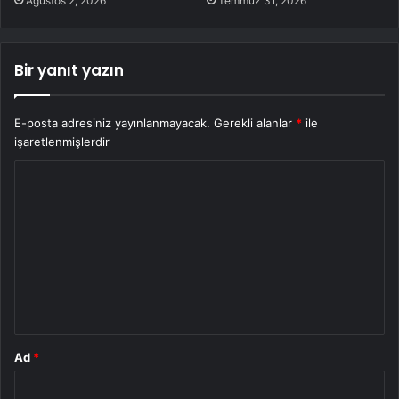
Ağustos 2, 2026
Temmuz 31, 2026
Bir yanıt yazın
E-posta adresiniz yayınlanmayacak.
Gerekli alanlar
*
ile
işaretlenmişlerdir
Y
o
r
u
m
*
Ad
*