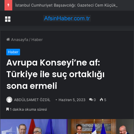
İstanbul Cumhuriyet Başsavcılığı: Gazeteci Cem Küçük gözaltına alındı
Menü
Anasayfa
/
Haber
Haber
Avrupa Konseyi’ne af:
Türkiye ile suç ortaklığı
sona ermeli
ABDÜLSAMET ÖZDİL
Haziran 5, 2023
0
5
1 dakika okuma süresi