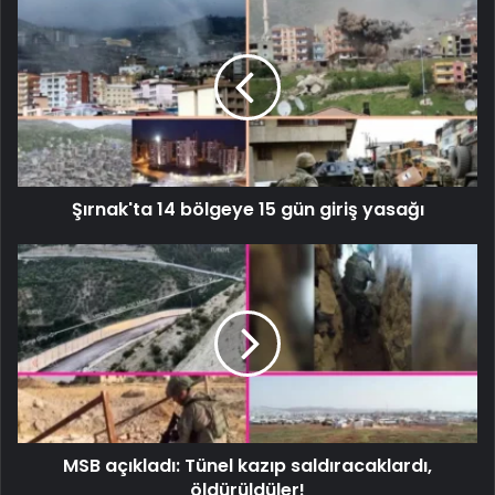
Şırnak'ta 14 bölgeye 15 gün giriş yasağı
MSB açıkladı: Tünel kazıp saldıracaklardı,
öldürüldüler!