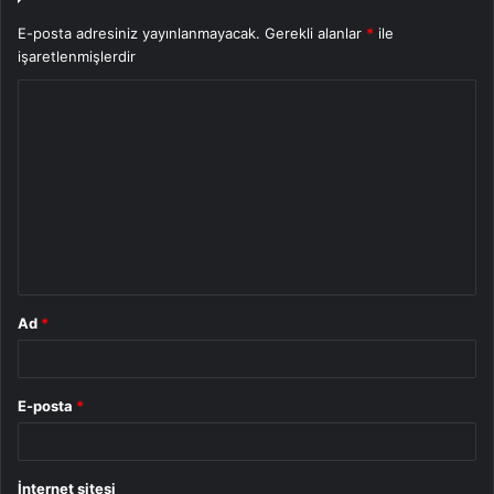
E-posta adresiniz yayınlanmayacak.
Gerekli alanlar
*
ile
işaretlenmişlerdir
Y
o
r
u
m
*
Ad
*
E-posta
*
İnternet sitesi