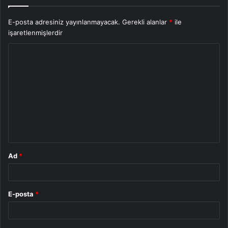
E-posta adresiniz yayınlanmayacak.
Gerekli alanlar
*
ile
işaretlenmişlerdir
Y
o
r
u
m
*
Ad
*
E-posta
*