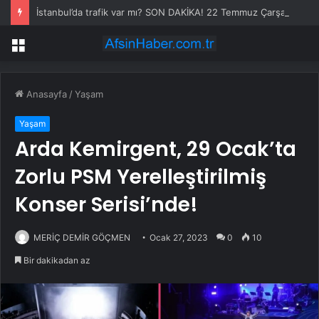
İstanbul’da trafik var mı? SON DAKİKA! 22 Temmuz Çarşamba hangi ilçelerde trafik var, hangi yollar kapalı?
Menü
Anasayfa
/
Yaşam
Yaşam
Arda Kemirgent, 29 Ocak’ta
Zorlu PSM Yerelleştirilmiş
Konser Serisi’nde!
MERİÇ DEMİR GÖÇMEN
Ocak 27, 2023
0
10
Bir dakikadan az