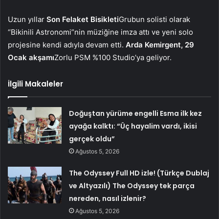
Uzun yıllar
Son Felaket Bisikleti
Grubun solisti olarak
“Bikinili Astronomi”nin müziğine imza attı ve yeni solo
projesine kendi adıyla devam etti.
Arda Kemirgent, 29
Ocak akşamı
Zorlu PSM %100 Studio’ya geliyor.
İlgili Makaleler
Doğuştan yürüme engelli Esma ilk kez
ayağa kalktı: “Üç hayalim vardı, ikisi
gerçek oldu”
Ağustos 5, 2026
The Odyssey Full HD izle! (Türkçe Dublaj
ve Altyazılı) The Odyssey tek parça
nereden, nasıl izlenir?
Ağustos 5, 2026