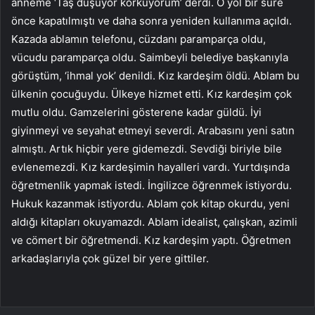
anneme ‘Taş düşüyor korkuyorum’ derdi. O yol bir süre
önce kapatılmıştı ve daha sonra yeniden kullanıma açıldı.
Kazada ablamın telefonu, cüzdanı paramparça oldu,
vücudu paramparça oldu. Saimbeyli belediye başkanıyla
görüştüm, ‘ihmal yok’ denildi. Kız kardeşim öldü. Ablam bu
ülkenin çocuğuydu. Ülkeye hizmet etti. Kız kardeşim çok
mutlu oldu. Gamzelerini gösterene kadar güldü. İyi
giyinmeyi ve seyahat etmeyi severdi. Arabasını yeni satın
almıştı. Artık hiçbir yere gidemezdi. Sevdiği biriyle bile
evlenemezdi. Kız kardeşimin hayalleri vardı. Yurtdışında
öğretmenlik yapmak istedi. İngilizce öğrenmek istiyordu.
Hukuk kazanmak istiyordu. Ablam çok kitap okurdu, yeni
aldığı kitapları okuyamazdı. Ablam idealist, çalışkan, azimli
ve cömert bir öğretmendi. Kız kardeşim yaptı. Öğretmen
arkadaşlarıyla çok güzel bir yere gittiler.