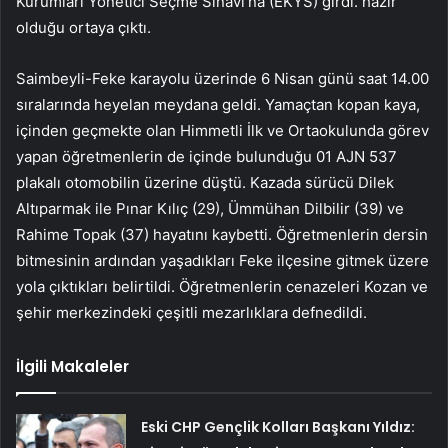
Kurumları Yönetici Seçme Sınavı’na (EKYS) girdi. hazır
olduğu ortaya çıktı.
Saimbeyli-Feke karayolu üzerinde 6 Nisan günü saat 14.00
sıralarında heyelan meydana geldi. Yamaçtan kopan kaya,
içinden geçmekte olan Himmetli İlk ve Ortaokulunda görev
yapan öğretmenlerin de içinde bulunduğu 01 AJN 537
plakalı otomobilin üzerine düştü. Kazada sürücü Dilek
Altıparmak ile Pınar Kılıç (29), Ümmühan Dilbilir (39) ve
Rahime Topak (37) hayatını kaybetti. Öğretmenlerin dersin
bitmesinin ardından yaşadıkları Feke ilçesine gitmek üzere
yola çıktıkları belirtildi. Öğretmenlerin cenazeleri Kozan ve
şehir merkezindeki çeşitli mezarlıklara defnedildi.
İlgili Makaleler
Eski CHP Gençlik Kolları Başkanı Yıldız: