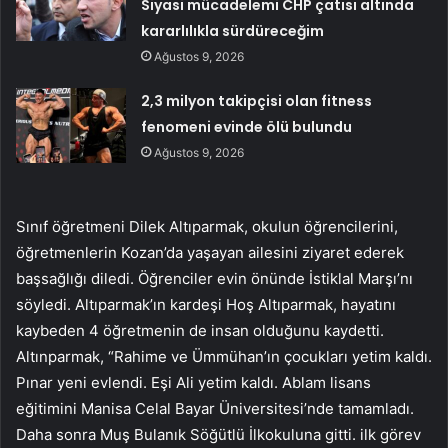
Siyasi mücadelemi CHP çatısı altında
kararlılıkla sürdüreceğim
Ağustos 9, 2026
2,3 milyon takipçisi olan fitness
fenomeni evinde ölü bulundu
Ağustos 9, 2026
Sınıf öğretmeni Dilek Altıparmak, okulun öğrencilerini,
öğretmenlerin Kozan’da yaşayan ailesini ziyaret ederek
başsağlığı diledi. Öğrenciler evin önünde İstiklal Marşı’nı
söyledi. Altıparmak’ın kardeşi Hoş Altıparmak, hayatını
kaybeden 4 öğretmenin de insan olduğunu kaydetti.
Altınparmak, “Rahime ve Ümmühan’ın çocukları yetim kaldı.
Pınar yeni evlendi. Eşi Ali yetim kaldı. Ablam lisans
eğitimini Manisa Celal Bayar Üniversitesi’nde tamamladı.
Daha sonra Muş Bulanık Söğütlü İlkokuluna gitti. ilk görev