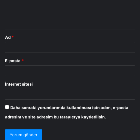
u
m
*
Ad
*
E-posta
*
İnternet sitesi
Daha sonraki yorumlarımda kullanılması için adım, e-posta
adresim ve site adresim bu tarayıcıya kaydedilsin.