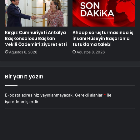
Kırgız Cumhuriyeti Antalya
Ahbap soruşturmasında iş
Başkonsolosu Başkan
insanı Hüseyin Başaran’a
Vekili Özdemir’i ziyaret etti
tutuklama talebi
Ağustos 8, 2026
Ağustos 8, 2026
Bir yanıt yazın
E-posta adresiniz yayınlanmayacak.
Gerekli alanlar
*
ile
işaretlenmişlerdir
Y
o
r