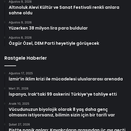
Ağustos 9, 2026
Altınoluk Alevi Kültür ve Sanat Festivali renkli anlara
sahne oldu
Ağustos 9, 2026
Yüzerken 38 milyon lira para buldular
Ağustos 8, 2026
Özgür Özel, DEM Parti heyetiyle görüşecek
Rastgele Haberler
Ağustos 17, 2025
İzmir’in iklim krizi ile mücadelesi uluslararası arenada
Mart 31, 2026
İspanya, Irak’taki 99 askerini Türkiye’ye tahliye etti
Aralık 10, 2025
Vücudunuzun biyolojik olarak 8 yaş daha genç
olmasını istiyorsanız, bilimin sizin için bir tarifi var
Şubat 27, 2026
Pistte panik anları: Kayakçıların arasından üç ayı geçti