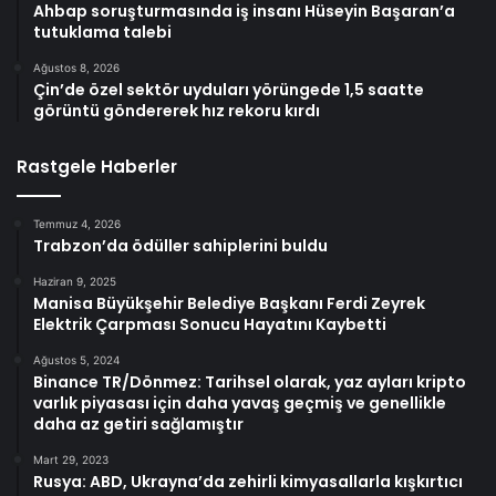
Ahbap soruşturmasında iş insanı Hüseyin Başaran’a
tutuklama talebi
Ağustos 8, 2026
Çin’de özel sektör uyduları yörüngede 1,5 saatte
görüntü göndererek hız rekoru kırdı
Rastgele Haberler
Temmuz 4, 2026
Trabzon’da ödüller sahiplerini buldu
Haziran 9, 2025
Manisa Büyükşehir Belediye Başkanı Ferdi Zeyrek
Elektrik Çarpması Sonucu Hayatını Kaybetti
Ağustos 5, 2024
Binance TR/Dönmez: Tarihsel olarak, yaz ayları kripto
varlık piyasası için daha yavaş geçmiş ve genellikle
daha az getiri sağlamıştır
Mart 29, 2023
Rusya: ABD, Ukrayna’da zehirli kimyasallarla kışkırtıcı