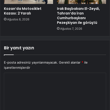
Kozan’da Motosiklet
Irak Başbakanı El-Zeydi,
Kazası: 2 Yaralı
Tahran’da İran
Cumhurbaşkanı
Ağustos 8, 2026
Pezeşkiyan ile görüştü
Ağustos 7, 2026
Bir yanıt yazın
E-posta adresiniz yayınlanmayacak.
Gerekli alanlar
*
ile
işaretlenmişlerdir
Y
o
r
u
m