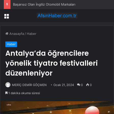
Başarısız Olan İngiliz Otomobil Markaları
Menü
Anasayfa
/
Haber
Haber
Antalya’da öğrencilere
yönelik tiyatro festivalleri
düzenleniyor
MERİÇ DEMİR GÖÇMEN
Ocak 21, 2024
0
0
1 dakika okuma süresi