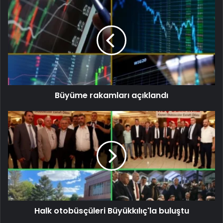
Büyüme rakamları açıklandı
Halk otobüsçüleri Büyükkılıç'la buluştu