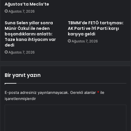
Ağustos’ta Meclis’te
Ağustos 7, 2026
Suna Selen yıllar sonra
TBMM’de FETÖ tartışması:
Münir Özkul ile neden
AK Parti ve İYİ Parti karşı
boşandıklarını anlattı:
karşıya geldi
Taze kana ihtiyacım var
Ağustos 7, 2026
dedi
Ağustos 7, 2026
Bir yanıt yazın
E-posta adresiniz yayınlanmayacak.
Gerekli alanlar
*
ile
işaretlenmişlerdir
Y
o
r