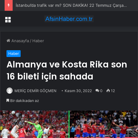
İstanbul’da trafik var mı? SON DAKİKA! 22 Temmuz Çarşamba hangi ilçelerde trafik var, hangi yollar kapalı?
Menü
Anasayfa
/
Haber
Haber
Almanya ve Kosta Rika son
16 bileti için sahada
MERİÇ DEMİR GÖÇMEN
Kasım 30, 2022
0
12
Bir dakikadan az