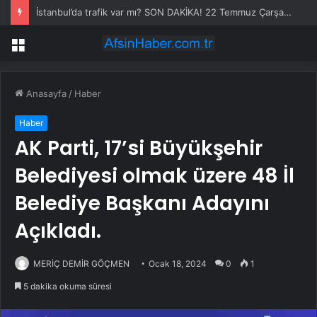
İstanbul’da trafik var mı? SON DAKİKA! 22 Temmuz Çarşamba hangi ilçelerde trafik var, hangi yollar kapalı?
Menü
Anasayfa
/
Haber
Haber
AK Parti, 17’si Büyükşehir
Belediyesi olmak üzere 48 İl
Belediye Başkanı Adayını
Açıkladı.
MERİÇ DEMİR GÖÇMEN
Ocak 18, 2024
0
1
5 dakika okuma süresi