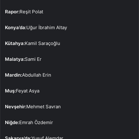
Rapor:
Reşit Polat
Konya’da:
Uğur İbrahim Altay
Kütahya:
Kamil Saraçoğlu
Malatya:
Sami Er
Mardin:
Abdullah Erin
Muş:
Feyat Asya
Nevşehir:
Mehmet Savran
Niğde:
Emrah Özdemir
Sakarya’da:
Yusuf Alemdar