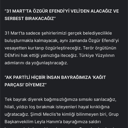
“31 MART’TA ÖZGÜR EFENDİ’Yİ VELİ’DEN ALACAĞIZ VE
SERBEST BIRAKACAĞIZ”
31 Mart’ta sadece şehirlerimizi gerçek belediyecilikle
buluşturmakla kalmayacak, aynı zamanda Özgür Efendi’yi
vesayetten kurtarıp özgürleştireceğiz. Terör örgütünün
DEM’ini hak ettiği yalnızlığa iteceğiz. Türkiye Yüzyılının
adımlarını da yoğunlaştıracağız.
“AK PARTİ’Lİ HİÇBİR İNSAN BAYRAĞIMIZA ‘KAĞIT
PARÇASI’ DİYEMEZ”
Tek bayrak diyerek bağımsızlığımıza sımsıkı sarılacağız,
hilali, yıldızı loş bırakmak isteyenleri hayal kırıklığına
uğratacağız. Şimdi Meclis’te kimliği bilinmeyen biri, Grup
Başkanvekilim Leyla Hanım’a bayrağımıza saldırı