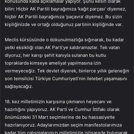
konusunda kaba açıklamalar yapıyor. Şunu kesin olarak
bilin: Hiçbir AK Partili bayrağımıza ‘kağıt parçası’ diyemez,
hiçbir AK Partili bayrağımıza ‘paçavra’ diyemez. Bu sizin
kişiliğinizde ve ortağı olduğunuz partinin kişiliğinde var.
Meclis kürsüsünde o dokunulmazlığa sığınarak, bu kadar
yetki eksikliği olan AK Parti’ye saldıramazlar. Tek vatan
diyoruz, her karışı şehit kanıyla sulanan bu kutlu
topraklarda kimseye ameliyat yapılmasına izin
vermeyeceğiz. Tek devlet diyerek, binlerce yıllık geleneğin
son temsilcisi Türkiye Cumhuriyeti’nin ilelebet yaşamasını
sağlayacağız.
18. kez milletimizin karşısına çıkmanın heyecanı ve
hazırlığını yapıyoruz. AK Parti ve Cumhur İttifakı olarak
önümüzdeki 31 Mart seçimlerine de bu hassasiyetle
hazırlanıyoruz. Adaylarımızdan seçim manifestolarımıza
kadar tüm çalışmalarımızı milletimizle istişarede bulunarak,