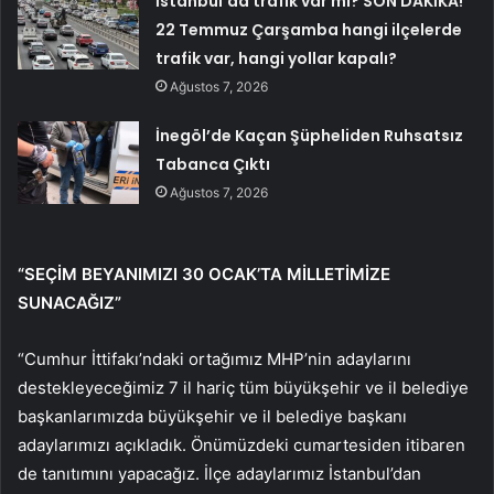
İstanbul’da trafik var mı? SON DAKİKA!
22 Temmuz Çarşamba hangi ilçelerde
trafik var, hangi yollar kapalı?
Ağustos 7, 2026
İnegöl’de Kaçan Şüpheliden Ruhsatsız
Tabanca Çıktı
Ağustos 7, 2026
“SEÇİM BEYANIMIZI 30 OCAK’TA MİLLETİMİZE
SUNACAĞIZ”
“Cumhur İttifakı’ndaki ortağımız MHP’nin adaylarını
destekleyeceğimiz 7 il hariç tüm büyükşehir ve il belediye
başkanlarımızda büyükşehir ve il belediye başkanı
adaylarımızı açıkladık. Önümüzdeki cumartesiden itibaren
de tanıtımını yapacağız. İlçe adaylarımız İstanbul’dan