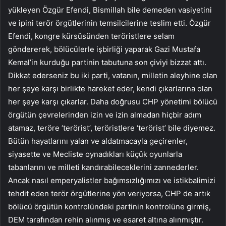
yükleyen Özgür Efendi, Bismillah bile demeden vasiyetini
ve ipini terör örgütlerinin temsilcilerine teslim etti. Özgür
Efendi, kongre kürsüsünden teröristlere selam
göndererek, bölücülerle işbirliği yaparak Gazi Mustafa
Kemal’in kurduğu partinin tabutuna son çiviyi bizzat attı.
Dikkat ederseniz bu iki parti, vatanın, milletin aleyhine olan
her şeye karşı birlikte hareket eder, kendi çıkarlarına olan
her şeye karşı çıkarlar. Daha doğrusu CHP yönetimi bölücü
örgütün çevrelerinden izin ve izin almadan hiçbir adım
atamaz, teröre ‘terörist’, teröristlere ‘terörist’ bile diyemez.
Bütün hayatlarını yalan ve aldatmacayla geçirenler,
siyasette ve Mecliste oynadıkları küçük oyunlarla
tabanlarını ve milleti kandırabileceklerini zannederler.
Ancak nasıl emperyalistler bağımsızlığımızı ve istikbalimizi
tehdit eden terör örgütlerine yön veriyorsa, CHP de artık
bölücü örgütün kontrolündeki partinin kontrolüne girmiş,
DEM tarafından rehin alınmış ve esaret altına alınmıştır.