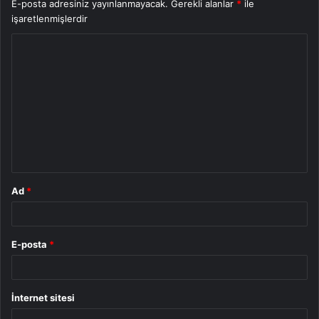
E-posta adresiniz yayınlanmayacak.
Gerekli alanlar
*
ile
işaretlenmişlerdir
Y
o
r
u
m
*
Ad
*
E-posta
*
İnternet sitesi