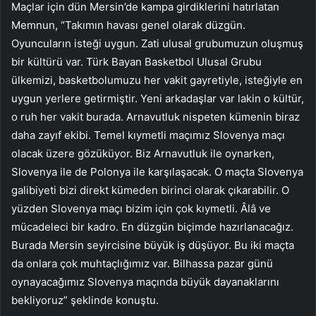
Maçlar için dün Mersin’de kampa girdiklerini hatırlatan
Memnun, “Takımın havası genel olarak düzgün.
Oyuncuların isteği uygun. Zati ulusal grubumuzun oluşmuş
bir kültürü var. Türk Bayan Basketbol Ulusal Grubu
ülkemizi, basketbolumuzu her vakit gayretiyle, isteğiyle en
uygun yerlere getirmiştir. Yeni arkadaşlar var lakin o kültür,
o ruh her vakit burada. Arnavutluk nispeten kümenin biraz
daha zayıf ekibi. Temel kıymetli maçımız Slovenya maçı
olacak üzere gözüküyor. Biz Arnavutluk ile oynarken,
Slovenya ile de Polonya ile karşılaşacak. O maçta Slovenya
galibiyeti bizi direkt kümeden birinci olarak çıkarabilir. O
yüzden Slovenya maçı bizim için çok kıymetli. Âlâ ve
mücadeleci bir kadro. En düzgün biçimde hazırlanacağız.
Burada Mersin seyircisine büyük iş düşüyor. Bu iki maçta
da onlara çok muhtaçlığımız var. Bilhassa pazar günü
oynayacağımız Slovenya maçında büyük dayanaklarını
bekliyoruz” şeklinde konuştu.