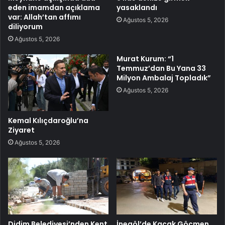
eden imamdan açıklama
yasaklandı
var: Allah’tan affımı
Ağustos 5, 2026
diliyorum
Ağustos 5, 2026
Murat Kurum: “1
Temmuz’dan Bu Yana 33
Milyon Ambalaj Topladık”
Ağustos 5, 2026
Kemal Kılıçdaroğlu’na
Ziyaret
Ağustos 5, 2026
Didim Belediyesi’nden Kent
İnegöl’de Kaçak Göçmen