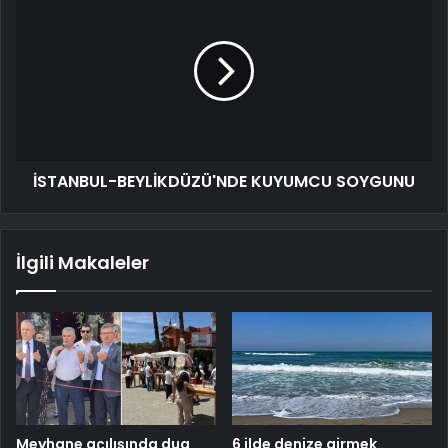
İSTANBUL-BEYLİKDÜZÜ'NDE KUYUMCU SOYGUNU
İlgili Makaleler
Meyhane açılışında dua
6 ilde denize girmek