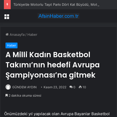
Türkiye’de Motorlu Taşıt Parkı Dört Kat Büyüdü, Motosiklet Liderliği Kaptı
Menü
Anasayfa
/
Haber
Haber
A Milli Kadın Basketbol
Takımı’nın hedefi Avrupa
Şampiyonası’na gitmek
GÜNDEM AYDIN
Kasım 23, 2022
0
10
2 dakika okuma süresi
Önümüzdeki yıl yapılacak olan Avrupa Bayanlar Basketbol