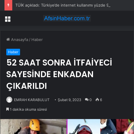
TÜİK açıkladı: Türkiye’de internet kullanımı yüzde 92,3’e ulaştı
Menü
Anasayfa
/
Haber
Haber
52 SAAT SONRA İTFAİYECİ
SAYESİNDE ENKADAN
ÇIKARILDI
EMRAH KARABULUT
Şubat 9, 2023
0
6
1 dakika okuma süresi